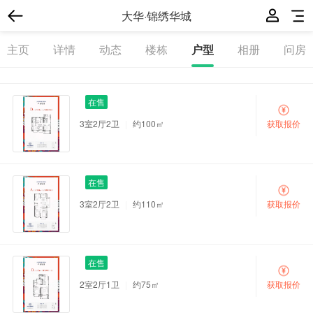
大华·锦绣华城
主页
详情
动态
楼栋
户型
相册
问房
在售
获取报价
3室2厅2卫
|
约100㎡
在售
获取报价
3室2厅2卫
|
约110㎡
在售
获取报价
2室2厅1卫
|
约75㎡