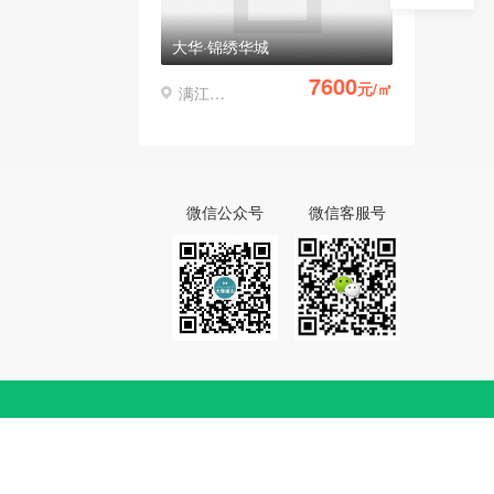
大华·锦绣华城
7600
元/㎡
满江凤仪
微信公众号
微信客服号