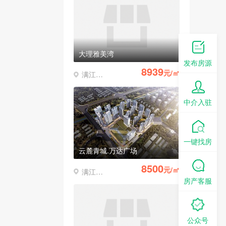
大理雅美湾
发布房源
8939
元/㎡
满江凤仪
中介入驻
一键找房
云麓青城.万达广场
8500
元/㎡
满江凤仪
房产客服
公众号