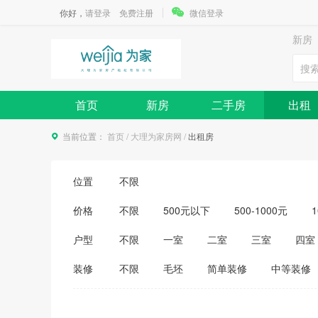
你好，
请登录
免费注册
微信登录
新房
首页
新房
二手房
出租
当前位置：
首页
/
大理为家房网
/
出租房
位置
不限
价格
不限
500元以下
500-1000元
1
3500-4000元
4000-5000元
5000
户型
不限
一室
二室
三室
四室
装修
不限
毛坯
简单装修
中等装修