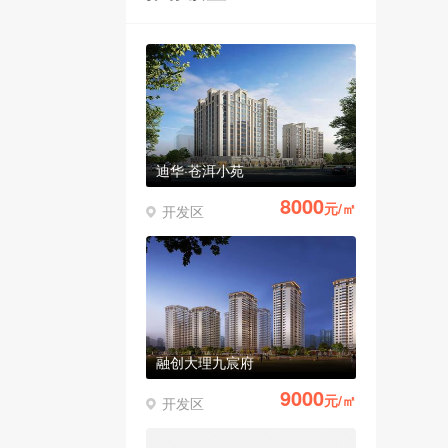
迪华·苍洱小苑
8000
元/㎡
开发区
融创大理九宸府
9000
元/㎡
开发区