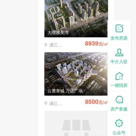
大理雅美湾
发布房源
8939
元/㎡
满江凤仪
中介入驻
一键找房
云麓青城.万达广场
8500
元/㎡
满江凤仪
房产客服
公众号