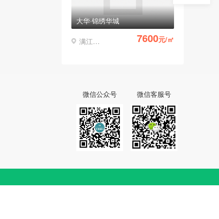
大华·锦绣华城
7600
元/㎡
满江凤仪
微信公众号
微信客服号