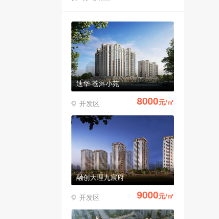
迪华·苍洱小苑
8000
元/㎡
开发区
融创大理九宸府
9000
元/㎡
开发区