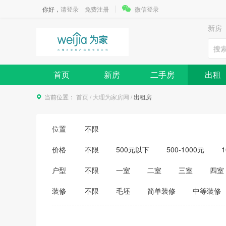
你好，
请登录
免费注册
微信登录
新房
首页
新房
二手房
出租
当前位置：
首页
/
大理为家房网
/
出租房
位置
不限
价格
不限
500元以下
500-1000元
1
3500-4000元
4000-5000元
5000
户型
不限
一室
二室
三室
四室
装修
不限
毛坯
简单装修
中等装修