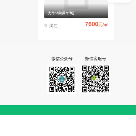
大华·锦绣华城
7600
元/㎡
满江凤仪
微信公众号
微信客服号