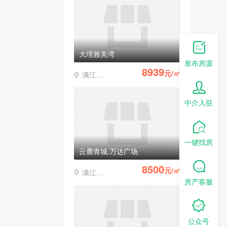
大理雅美湾
发布房源
8939
元/㎡
满江凤仪
中介入驻
一键找房
云麓青城.万达广场
8500
元/㎡
满江凤仪
房产客服
公众号