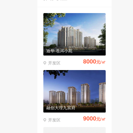
迪华·苍洱小苑
8000
元/㎡
开发区
融创大理九宸府
9000
元/㎡
开发区