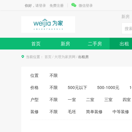
你好，
请登录
免费注册
微信登录
新房
首页
新房
二手房
出租
当前位置：
首页
/
大理为家房网
/
出租房
位置
不限
价格
不限
500元以下
500-1000元
1
3500-4000元
4000-5000元
5000
户型
不限
一室
二室
三室
四室
装修
不限
毛坯
简单装修
中等装修