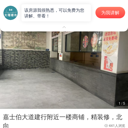
出租房
该房源我很熟悉，可以免费为您
为我讲解
讲解、带看！
房源编号：Z007783
1
/
5
嘉士伯大道建行附近一楼商铺，精装修，北
向
441人浏览