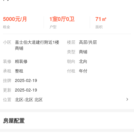
5000
元/月
1室0厅0卫
71
㎡
租金
户型
面积
小区
嘉士伯大道建行附近1楼
楼层
高层
/共层
商铺
类型
商铺
装修
精装修
朝向
北向
承租
整租
付租
年付
挂牌
2025-02-19
更新
2025-02-19
位置
北区-北区
北区
房屋配置